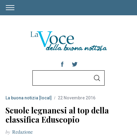
S
S
e
E
A
a
R
C
La buona notizia [local]
22 Novembre 2016
r
H
c
Scuole legnanesi al top della
h
classifica Eduscopio
f
by
Redazione
o