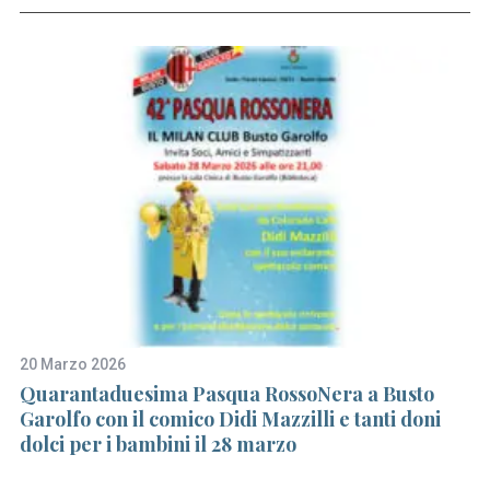
S
e
a
r
20 Marzo 2026
14
c
Quarantaduesima Pasqua RossoNera a Busto
Do
h
Garolfo con il comico Didi Mazzilli e tanti doni
vo
f
dolci per i bambini il 28 marzo
o
r