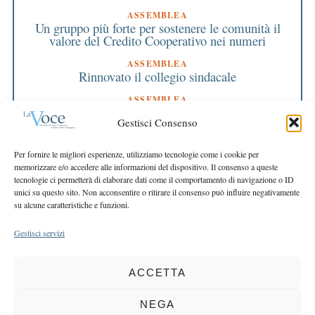
ASSEMBLEA
Un gruppo più forte per sostenere le comunità il
valore del Credito Cooperativo nei numeri
ASSEMBLEA
Rinnovato il collegio sindacale
ASSEMBLEA
Bilancio approvato all’unanimità e 2 milioni
Gestisci Consenso
destinati al territorio
EDITORIALE DIRETTORE
Per fornire le migliori esperienze, utilizziamo tecnologie come i cookie per
Crescere restando riconoscibili
memorizzare e/o accedere alle informazioni del dispositivo. Il consenso a queste
tecnologie ci permetterà di elaborare dati come il comportamento di navigazione o ID
EDITORIALE PRESIDENTE
unici su questo sito. Non acconsentire o ritirare il consenso può influire negativamente
Costruire futuro insieme
su alcune caratteristiche e funzioni.
Gestisci servizi
ACCETTA
COPYRIGHT 2025 LA VOCE |
PRIVACY
&
COOKIE POLICY
DIRETTORE RESPONSABILE:
CHIARA PORTA
| REDAZIONE & GRAFICA:
NEGA
EOIPSO.IT
| EDITORE:
BCC DI BUSTO GAROLFO E BUGUGGIATE