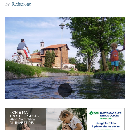
by
Redazione
r
: