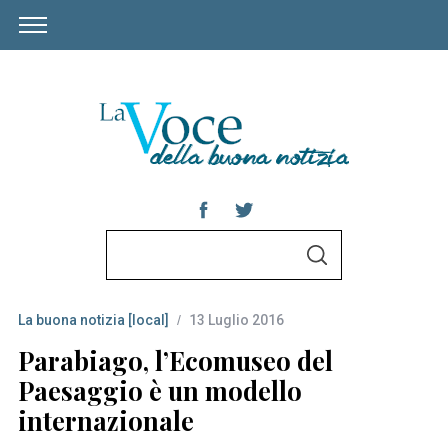
S
S
e
E
A
a
R
C
La buona notizia [local]
13 Luglio 2016
r
H
c
Parabiago, l’Ecomuseo del
h
Paesaggio è un modello
f
internazionale
o