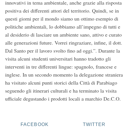
innovativi in tema ambientale, anche grazie alla risposta
a
positiva dei differenti attori del territorio. Quindi, se in
r
questi giorni per il mondo siamo un ottimo esempio di
c
h
politiche ambientali, lo dobbiamo all’impegno di tutti e
f
al desiderio di lasciare un ambiente sano, attivo e curato
o
alle generazioni future. Vorrei ringraziare, infine, il dott.
r
Dal Santo per il lavoro svolto fino ad oggi.”. Durante la
:
visita alcuni studenti universitari hanno tradotto gli
interventi in tre differenti lingue: spagnolo, francese e
inglese. In un secondo momento la delegazione straniera
ha visitato alcuni punti storici della Città di Parabiago
seguendo gli itinerari culturali e ha terminato la visita
ufficiale degustando i prodotti locali a marchio De.C.O.
FACEBOOK
TWITTER