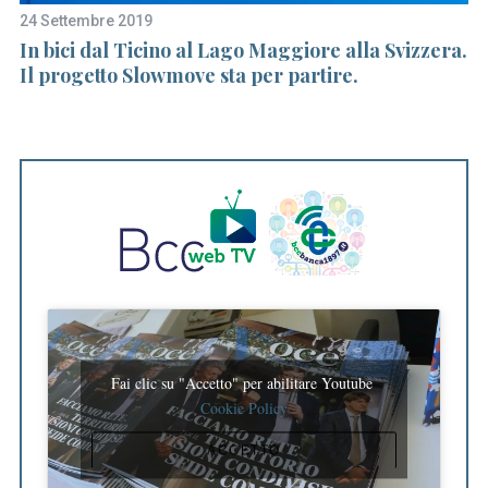
24 Settembre 2019
23
In bici dal Ticino al Lago Maggiore alla Svizzera.
Fe
Il progetto Slowmove sta per partire.
qu
Fai clic su "Accetto" per abilitare Youtube
Cookie Policy
ACCETTO