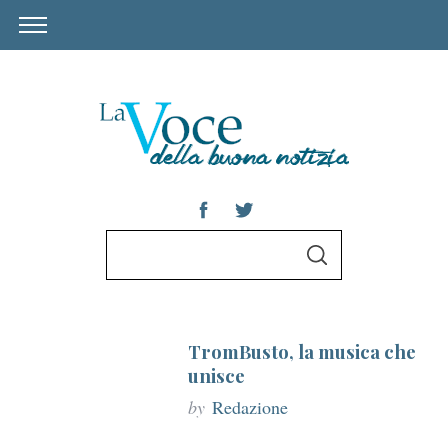
S
S
e
E
A
a
R
C
r
H
TromBusto, la musica che
c
unisce
h
by
Redazione
f
o