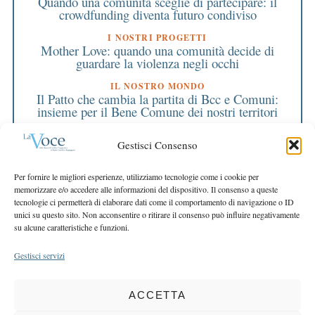
Quando una comunità sceglie di partecipare: il
crowdfunding diventa futuro condiviso
I NOSTRI PROGETTI
Mother Love: quando una comunità decide di
guardare la violenza negli occhi
IL NOSTRO MONDO
Il Patto che cambia la partita di Bcc e Comuni:
insieme per il Bene Comune dei nostri territori
Il nostro Natale è un impegno che diventa cura
Gestisci Consenso
per la comunità
EDITORIALE DIRETTORE
Per fornire le migliori esperienze, utilizziamo tecnologie come i cookie per
Il nostro futuro è servizio, relazione e consulenza
memorizzare e/o accedere alle informazioni del dispositivo. Il consenso a queste
tecnologie ci permetterà di elaborare dati come il comportamento di navigazione o ID
EDITORIALE PRESIDENTE
unici su questo sito. Non acconsentire o ritirare il consenso può influire negativamente
Il senso di ciò che siamo diventati
su alcune caratteristiche e funzioni.
Gestisci servizi
ACCETTA
COPYRIGHT 2025 LA VOCE |
PRIVACY
&
COOKIE POLICY
DIRETTORE RESPONSABILE:
CHIARA PORTA
| REDAZIONE & GRAFICA: