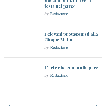
Roccolo Run: una vera
festa nel parco
by
Redazione
I giovani protagonisti alla
Cinque Mulini
by
Redazione
L’arte che educa alla pace
by
Redazione
P