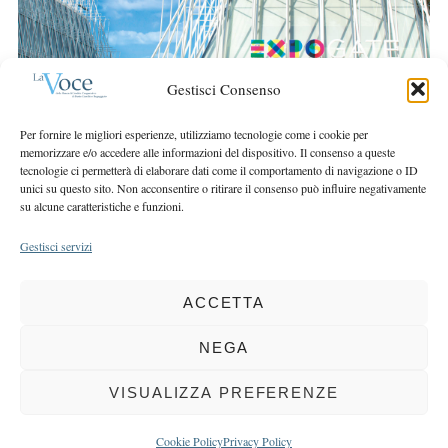
r
r
c
:
h
f
Gestisci Consenso
o
r
Per fornire le migliori esperienze, utilizziamo tecnologie come i cookie per
:
memorizzare e/o accedere alle informazioni del dispositivo. Il consenso a queste
tecnologie ci permetterà di elaborare dati come il comportamento di navigazione o ID
unici su questo sito. Non acconsentire o ritirare il consenso può influire negativamente
su alcune caratteristiche e funzioni.
Gestisci servizi
ACCETTA
COPYRIGHT 2025 LA VOCE |
PRIVACY
&
COOKIE POLICY
DIRETTORE RESPONSABILE:
CHIARA PORTA
| REDAZIONE & GRAFICA:
NEGA
EOIPSO.IT
| EDITORE:
BCC DI BUSTO GAROLFO E BUGUGGIATE
REGISTRAZIONE DEL TRIBUNALE DI MILANO N. 163 DEL 15 MARZO 2004
VISUALIZZA PREFERENZE
BACK TO TOP
Cookie Policy
Privacy Policy