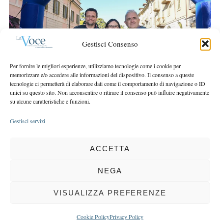
r
r
c
:
h
f
Gestisci Consenso
o
r
Per fornire le migliori esperienze, utilizziamo tecnologie come i cookie per
:
memorizzare e/o accedere alle informazioni del dispositivo. Il consenso a queste
tecnologie ci permetterà di elaborare dati come il comportamento di navigazione o ID
unici su questo sito. Non acconsentire o ritirare il consenso può influire negativamente
su alcune caratteristiche e funzioni.
Gestisci servizi
ACCETTA
COPYRIGHT 2025 LA VOCE |
PRIVACY
&
COOKIE POLICY
DIRETTORE RESPONSABILE:
CHIARA PORTA
| REDAZIONE & GRAFICA:
NEGA
EOIPSO.IT
| EDITORE:
BCC DI BUSTO GAROLFO E BUGUGGIATE
REGISTRAZIONE DEL TRIBUNALE DI MILANO N. 163 DEL 15 MARZO 2004
VISUALIZZA PREFERENZE
BACK TO TOP
Cookie Policy
Privacy Policy