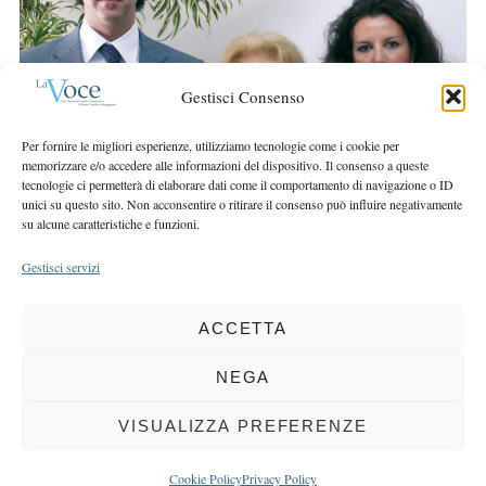
r
r
c
:
h
f
Gestisci Consenso
o
r
Per fornire le migliori esperienze, utilizziamo tecnologie come i cookie per
:
memorizzare e/o accedere alle informazioni del dispositivo. Il consenso a queste
tecnologie ci permetterà di elaborare dati come il comportamento di navigazione o ID
unici su questo sito. Non acconsentire o ritirare il consenso può influire negativamente
su alcune caratteristiche e funzioni.
Gestisci servizi
ACCETTA
COPYRIGHT 2025 LA VOCE |
PRIVACY
&
COOKIE POLICY
DIRETTORE RESPONSABILE:
CHIARA PORTA
| REDAZIONE & GRAFICA:
NEGA
EOIPSO.IT
| EDITORE:
BCC DI BUSTO GAROLFO E BUGUGGIATE
REGISTRAZIONE DEL TRIBUNALE DI MILANO N. 163 DEL 15 MARZO 2004
VISUALIZZA PREFERENZE
BACK TO TOP
Cookie Policy
Privacy Policy