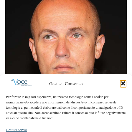
r
S
:
e
a
r
c
h
f
o
r
:
Gestisci Consenso
Per fornire le migliori esperienze, utilizziamo tecnologie come i cookie per
memorizzare e/o accedere alle informazioni del dispositivo. Il consenso a queste
tecnologie ci permetterà di elaborare dati come il comportamento di navigazione o ID
unici su questo sito. Non acconsentire o ritirare il consenso può influire negativamente
su alcune caratteristiche e funzioni.
Gestisci servizi