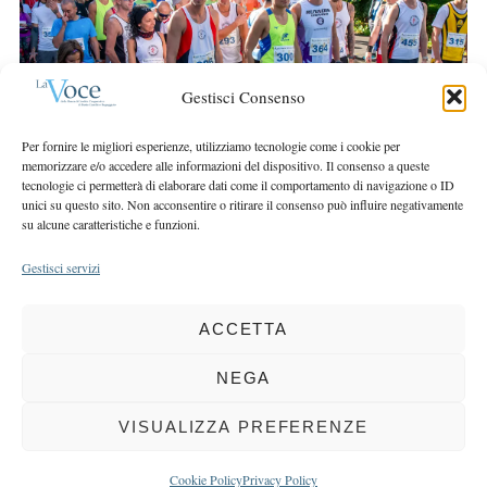
r
r
c
:
h
f
Gestisci Consenso
o
r
Per fornire le migliori esperienze, utilizziamo tecnologie come i cookie per
:
memorizzare e/o accedere alle informazioni del dispositivo. Il consenso a queste
tecnologie ci permetterà di elaborare dati come il comportamento di navigazione o ID
unici su questo sito. Non acconsentire o ritirare il consenso può influire negativamente
su alcune caratteristiche e funzioni.
Gestisci servizi
ACCETTA
COPYRIGHT 2025 LA VOCE |
PRIVACY
&
COOKIE POLICY
DIRETTORE RESPONSABILE:
CHIARA PORTA
| REDAZIONE & GRAFICA:
NEGA
EOIPSO.IT
| EDITORE:
BCC DI BUSTO GAROLFO E BUGUGGIATE
REGISTRAZIONE DEL TRIBUNALE DI MILANO N. 163 DEL 15 MARZO 2004
VISUALIZZA PREFERENZE
BACK TO TOP
Cookie Policy
Privacy Policy