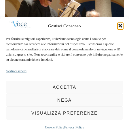
r
r
c
:
h
f
Gestisci Consenso
o
r
Per fornire le migliori esperienze, utilizziamo tecnologie come i cookie per
:
memorizzare e/o accedere alle informazioni del dispositivo. Il consenso a queste
tecnologie ci permetterà di elaborare dati come il comportamento di navigazione o ID
unici su questo sito. Non acconsentire o ritirare il consenso può influire negativamente
su alcune caratteristiche e funzioni.
Gestisci servizi
ACCETTA
COPYRIGHT 2025 LA VOCE |
PRIVACY
&
COOKIE POLICY
DIRETTORE RESPONSABILE:
CHIARA PORTA
| REDAZIONE & GRAFICA:
NEGA
EOIPSO.IT
| EDITORE:
BCC DI BUSTO GAROLFO E BUGUGGIATE
REGISTRAZIONE DEL TRIBUNALE DI MILANO N. 163 DEL 15 MARZO 2004
VISUALIZZA PREFERENZE
BACK TO TOP
Cookie Policy
Privacy Policy