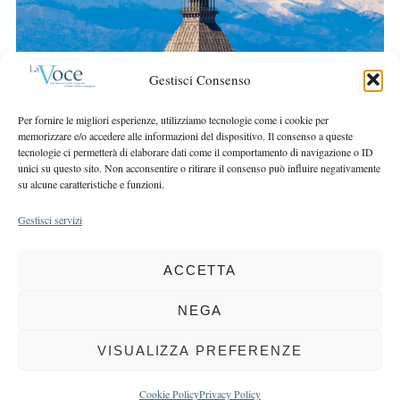
r
r
c
:
h
f
Gestisci Consenso
o
r
Per fornire le migliori esperienze, utilizziamo tecnologie come i cookie per
:
memorizzare e/o accedere alle informazioni del dispositivo. Il consenso a queste
tecnologie ci permetterà di elaborare dati come il comportamento di navigazione o ID
unici su questo sito. Non acconsentire o ritirare il consenso può influire negativamente
su alcune caratteristiche e funzioni.
Gestisci servizi
ACCETTA
COPYRIGHT 2025 LA VOCE |
PRIVACY
&
COOKIE POLICY
DIRETTORE RESPONSABILE:
CHIARA PORTA
| REDAZIONE & GRAFICA:
NEGA
EOIPSO.IT
| EDITORE:
BCC DI BUSTO GAROLFO E BUGUGGIATE
REGISTRAZIONE DEL TRIBUNALE DI MILANO N. 163 DEL 15 MARZO 2004
VISUALIZZA PREFERENZE
BACK TO TOP
Cookie Policy
Privacy Policy