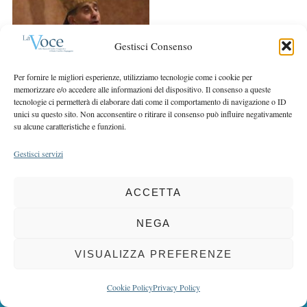
r
r
c
:
h
Gestisci Consenso
f
o
Per fornire le migliori esperienze, utilizziamo tecnologie come i cookie per
r
memorizzare e/o accedere alle informazioni del dispositivo. Il consenso a queste
:
tecnologie ci permetterà di elaborare dati come il comportamento di navigazione o ID
unici su questo sito. Non acconsentire o ritirare il consenso può influire negativamente
su alcune caratteristiche e funzioni.
Gestisci servizi
ACCETTA
COPYRIGHT 2025 LA VOCE |
PRIVACY
&
COOKIE POLICY
DIRETTORE RESPONSABILE:
CHIARA PORTA
| REDAZIONE & GRAFICA:
NEGA
EOIPSO.IT
| EDITORE:
BCC DI BUSTO GAROLFO E BUGUGGIATE
REGISTRAZIONE DEL TRIBUNALE DI MILANO N. 163 DEL 15 MARZO 2004
VISUALIZZA PREFERENZE
BACK TO TOP
Cookie Policy
Privacy Policy