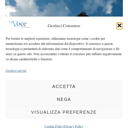
r
r
c
:
h
f
Gestisci Consenso
o
r
Per fornire le migliori esperienze, utilizziamo tecnologie come i cookie per
:
memorizzare e/o accedere alle informazioni del dispositivo. Il consenso a queste
tecnologie ci permetterà di elaborare dati come il comportamento di navigazione o ID
unici su questo sito. Non acconsentire o ritirare il consenso può influire negativamente
su alcune caratteristiche e funzioni.
Gestisci servizi
ACCETTA
COPYRIGHT 2025 LA VOCE |
PRIVACY
&
COOKIE POLICY
DIRETTORE RESPONSABILE:
CHIARA PORTA
| REDAZIONE & GRAFICA:
NEGA
EOIPSO.IT
| EDITORE:
BCC DI BUSTO GAROLFO E BUGUGGIATE
REGISTRAZIONE DEL TRIBUNALE DI MILANO N. 163 DEL 15 MARZO 2004
VISUALIZZA PREFERENZE
BACK TO TOP
Cookie Policy
Privacy Policy