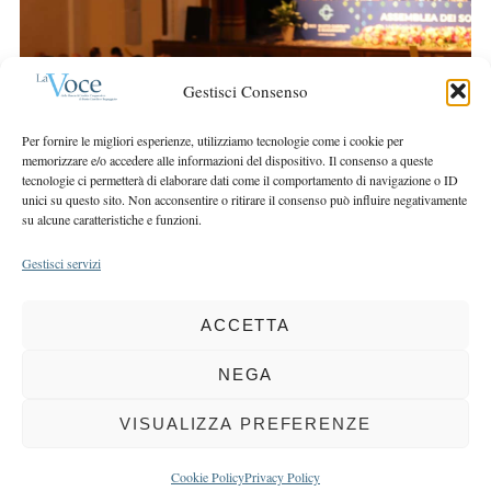
r
r
c
:
h
f
Gestisci Consenso
o
r
Per fornire le migliori esperienze, utilizziamo tecnologie come i cookie per
:
memorizzare e/o accedere alle informazioni del dispositivo. Il consenso a queste
tecnologie ci permetterà di elaborare dati come il comportamento di navigazione o ID
unici su questo sito. Non acconsentire o ritirare il consenso può influire negativamente
su alcune caratteristiche e funzioni.
Gestisci servizi
ACCETTA
COPYRIGHT 2025 LA VOCE |
PRIVACY
&
COOKIE POLICY
DIRETTORE RESPONSABILE:
CHIARA PORTA
| REDAZIONE & GRAFICA:
NEGA
EOIPSO.IT
| EDITORE:
BCC DI BUSTO GAROLFO E BUGUGGIATE
REGISTRAZIONE DEL TRIBUNALE DI MILANO N. 163 DEL 15 MARZO 2004
VISUALIZZA PREFERENZE
BACK TO TOP
Cookie Policy
Privacy Policy