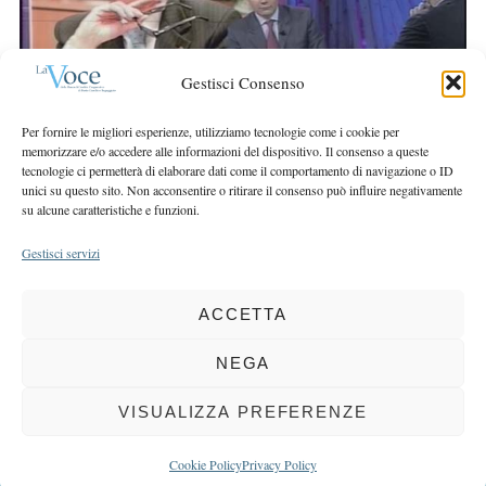
r
r
c
:
h
Gestisci Consenso
f
o
r
Per fornire le migliori esperienze, utilizziamo tecnologie come i cookie per
memorizzare e/o accedere alle informazioni del dispositivo. Il consenso a queste
:
tecnologie ci permetterà di elaborare dati come il comportamento di navigazione o ID
unici su questo sito. Non acconsentire o ritirare il consenso può influire negativamente
su alcune caratteristiche e funzioni.
Gestisci servizi
ACCETTA
COPYRIGHT 2025 LA VOCE |
PRIVACY
&
COOKIE POLICY
DIRETTORE RESPONSABILE:
CHIARA PORTA
| REDAZIONE & GRAFICA:
NEGA
EOIPSO.IT
| EDITORE:
BCC DI BUSTO GAROLFO E BUGUGGIATE
REGISTRAZIONE DEL TRIBUNALE DI MILANO N. 163 DEL 15 MARZO 2004
VISUALIZZA PREFERENZE
BACK TO TOP
Cookie Policy
Privacy Policy