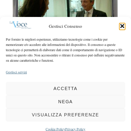
r
r
c
:
h
f
Gestisci Consenso
o
r
Per fornire le migliori esperienze, utilizziamo tecnologie come i cookie per
:
memorizzare e/o accedere alle informazioni del dispositivo. Il consenso a queste
tecnologie ci permetterà di elaborare dati come il comportamento di navigazione o ID
unici su questo sito. Non acconsentire o ritirare il consenso può influire negativamente
su alcune caratteristiche e funzioni.
Gestisci servizi
ACCETTA
COPYRIGHT 2025 LA VOCE |
PRIVACY
&
COOKIE POLICY
DIRETTORE RESPONSABILE:
CHIARA PORTA
| REDAZIONE & GRAFICA:
NEGA
EOIPSO.IT
| EDITORE:
BCC DI BUSTO GAROLFO E BUGUGGIATE
REGISTRAZIONE DEL TRIBUNALE DI MILANO N. 163 DEL 15 MARZO 2004
VISUALIZZA PREFERENZE
BACK TO TOP
Cookie Policy
Privacy Policy