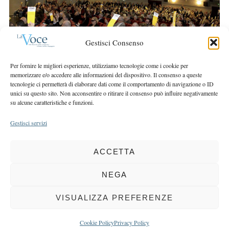
r
r
c
:
h
f
Gestisci Consenso
o
r
Per fornire le migliori esperienze, utilizziamo tecnologie come i cookie per
:
memorizzare e/o accedere alle informazioni del dispositivo. Il consenso a queste
tecnologie ci permetterà di elaborare dati come il comportamento di navigazione o ID
unici su questo sito. Non acconsentire o ritirare il consenso può influire negativamente
su alcune caratteristiche e funzioni.
Gestisci servizi
ACCETTA
COPYRIGHT 2025 LA VOCE |
PRIVACY
&
COOKIE POLICY
DIRETTORE RESPONSABILE:
CHIARA PORTA
| REDAZIONE & GRAFICA:
NEGA
EOIPSO.IT
| EDITORE:
BCC DI BUSTO GAROLFO E BUGUGGIATE
REGISTRAZIONE DEL TRIBUNALE DI MILANO N. 163 DEL 15 MARZO 2004
VISUALIZZA PREFERENZE
BACK TO TOP
Cookie Policy
Privacy Policy