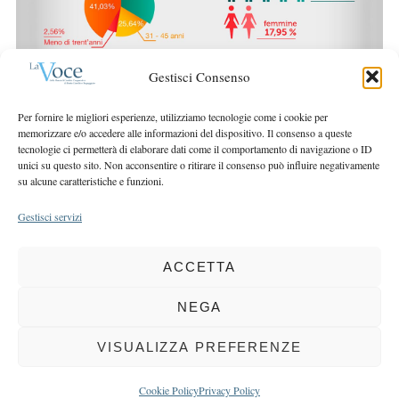
r
r
c
:
h
f
Gestisci Consenso
o
r
Per fornire le migliori esperienze, utilizziamo tecnologie come i cookie per
:
memorizzare e/o accedere alle informazioni del dispositivo. Il consenso a queste
tecnologie ci permetterà di elaborare dati come il comportamento di navigazione o ID
unici su questo sito. Non acconsentire o ritirare il consenso può influire negativamente
su alcune caratteristiche e funzioni.
Gestisci servizi
ACCETTA
COPYRIGHT 2025 LA VOCE |
PRIVACY
&
COOKIE POLICY
DIRETTORE RESPONSABILE:
CHIARA PORTA
| REDAZIONE & GRAFICA:
NEGA
EOIPSO.IT
| EDITORE:
BCC DI BUSTO GAROLFO E BUGUGGIATE
REGISTRAZIONE DEL TRIBUNALE DI MILANO N. 163 DEL 15 MARZO 2004
VISUALIZZA PREFERENZE
BACK TO TOP
Cookie Policy
Privacy Policy