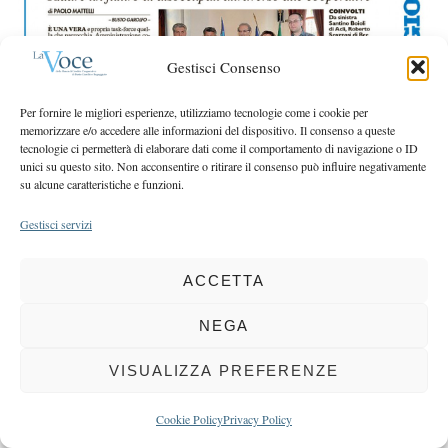
r
r
c
:
h
Gestisci Consenso
f
o
Per fornire le migliori esperienze, utilizziamo tecnologie come i cookie per
r
memorizzare e/o accedere alle informazioni del dispositivo. Il consenso a queste
:
tecnologie ci permetterà di elaborare dati come il comportamento di navigazione o ID
unici su questo sito. Non acconsentire o ritirare il consenso può influire negativamente
su alcune caratteristiche e funzioni.
COPYRIGHT 2025 LA VOCE |
PRIVACY
&
COOKIE POLICY
Gestisci servizi
DIRETTORE RESPONSABILE:
CHIARA PORTA
| REDAZIONE & GRAFICA:
EOIPSO.IT
| EDITORE:
BCC DI BUSTO GAROLFO E BUGUGGIATE
REGISTRAZIONE DEL TRIBUNALE DI MILANO N. 163 DEL 15 MARZO 2004
ACCETTA
NEGA
BACK TO TOP
VISUALIZZA PREFERENZE
Cookie Policy
Privacy Policy