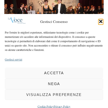
r
r
c
:
h
f
Gestisci Consenso
o
r
Per fornire le migliori esperienze, utilizziamo tecnologie come i cookie per
:
memorizzare e/o accedere alle informazioni del dispositivo. Il consenso a queste
tecnologie ci permetterà di elaborare dati come il comportamento di navigazione o ID
unici su questo sito. Non acconsentire o ritirare il consenso può influire negativamente
su alcune caratteristiche e funzioni.
Gestisci servizi
ACCETTA
COPYRIGHT 2025 LA VOCE |
PRIVACY
&
COOKIE POLICY
DIRETTORE RESPONSABILE:
CHIARA PORTA
| REDAZIONE & GRAFICA:
NEGA
EOIPSO.IT
| EDITORE:
BCC DI BUSTO GAROLFO E BUGUGGIATE
REGISTRAZIONE DEL TRIBUNALE DI MILANO N. 163 DEL 15 MARZO 2004
VISUALIZZA PREFERENZE
BACK TO TOP
Cookie Policy
Privacy Policy