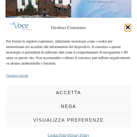
r
r
c
:
h
f
Gestisci Consenso
o
r
Per fornire le migliori esperienze, utilizziamo tecnologie come i cookie per
:
memorizzare e/o accedere alle informazioni del dispositivo. Il consenso a queste
tecnologie ci permetterà di elaborare dati come il comportamento di navigazione o ID
unici su questo sito. Non acconsentire o ritirare il consenso può influire negativamente
su alcune caratteristiche e funzioni.
Gestisci servizi
ACCETTA
COPYRIGHT 2025 LA VOCE |
PRIVACY
&
COOKIE POLICY
DIRETTORE RESPONSABILE:
CHIARA PORTA
| REDAZIONE & GRAFICA:
NEGA
EOIPSO.IT
| EDITORE:
BCC DI BUSTO GAROLFO E BUGUGGIATE
REGISTRAZIONE DEL TRIBUNALE DI MILANO N. 163 DEL 15 MARZO 2004
VISUALIZZA PREFERENZE
BACK TO TOP
Cookie Policy
Privacy Policy