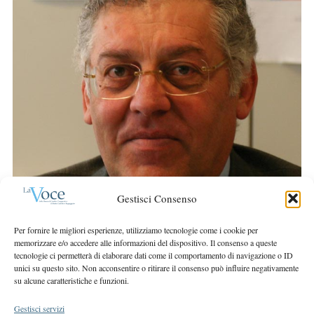
r
S
:
e
a
r
c
h
f
o
r
:
Gestisci Consenso
Per fornire le migliori esperienze, utilizziamo tecnologie come i cookie per
memorizzare e/o accedere alle informazioni del dispositivo. Il consenso a queste
tecnologie ci permetterà di elaborare dati come il comportamento di navigazione o ID
unici su questo sito. Non acconsentire o ritirare il consenso può influire negativamente
su alcune caratteristiche e funzioni.
Gestisci servizi