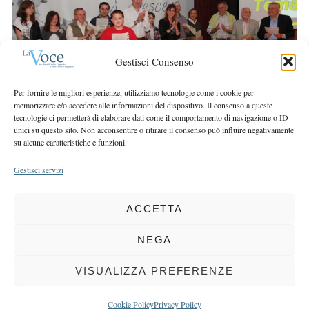
r
r
c
:
h
f
Gestisci Consenso
o
r
Per fornire le migliori esperienze, utilizziamo tecnologie come i cookie per
:
memorizzare e/o accedere alle informazioni del dispositivo. Il consenso a queste
tecnologie ci permetterà di elaborare dati come il comportamento di navigazione o ID
unici su questo sito. Non acconsentire o ritirare il consenso può influire negativamente
su alcune caratteristiche e funzioni.
Gestisci servizi
ACCETTA
COPYRIGHT 2025 LA VOCE |
PRIVACY
&
COOKIE POLICY
DIRETTORE RESPONSABILE:
CHIARA PORTA
| REDAZIONE & GRAFICA:
NEGA
EOIPSO.IT
| EDITORE:
BCC DI BUSTO GAROLFO E BUGUGGIATE
REGISTRAZIONE DEL TRIBUNALE DI MILANO N. 163 DEL 15 MARZO 2004
VISUALIZZA PREFERENZE
BACK TO TOP
Cookie Policy
Privacy Policy