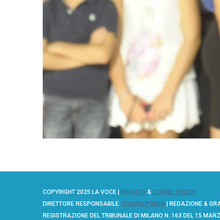
COPYRIGHT 2025 LA VOCE |
PRIVACY
&
COOKIE POLICY
DIRETTORE RESPONSABILE:
CHIARA PORTA
| REDAZIONE & GR
REGISTRAZIONE DEL TRIBUNALE DI MILANO N. 163 DEL 15 MAR