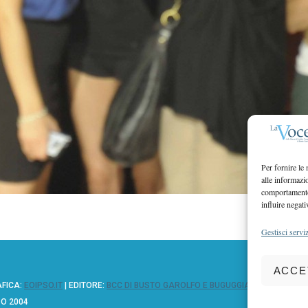
Per fornire le
alle informazi
comportamento 
influire negati
Gestisci serviz
ACCE
AFICA:
EOIPSO.IT
| EDITORE:
BCC DI BUSTO GAROLFO E BUGUGGIATE
ZO 2004