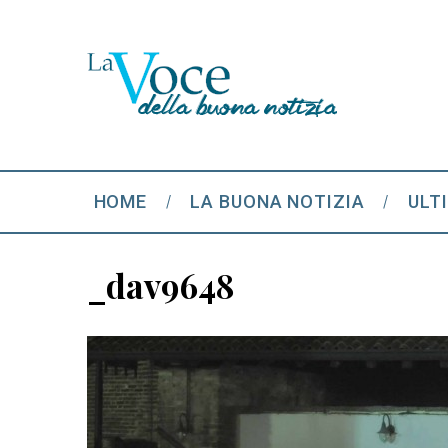
HOME
LA BUONA NOTIZIA
ULT
_dav9648