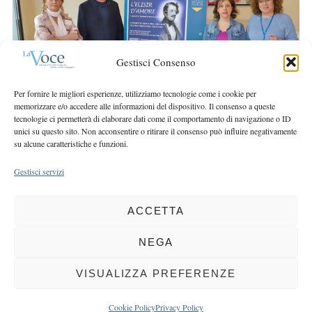
r
r
c
:
h
f
Gestisci Consenso
o
r
Per fornire le migliori esperienze, utilizziamo tecnologie come i cookie per
:
memorizzare e/o accedere alle informazioni del dispositivo. Il consenso a queste
tecnologie ci permetterà di elaborare dati come il comportamento di navigazione o ID
unici su questo sito. Non acconsentire o ritirare il consenso può influire negativamente
su alcune caratteristiche e funzioni.
Gestisci servizi
ACCETTA
COPYRIGHT 2025 LA VOCE |
PRIVACY
&
COOKIE POLICY
DIRETTORE RESPONSABILE:
CHIARA PORTA
| REDAZIONE & GRAFICA:
NEGA
EOIPSO.IT
| EDITORE:
BCC DI BUSTO GAROLFO E BUGUGGIATE
REGISTRAZIONE DEL TRIBUNALE DI MILANO N. 163 DEL 15 MARZO 2004
VISUALIZZA PREFERENZE
BACK TO TOP
Cookie Policy
Privacy Policy