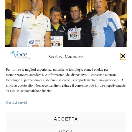
e
r
a
:
r
c
h
f
o
r
Gestisci Consenso
:
Per fornire le migliori esperienze, utilizziamo tecnologie come i cookie per
memorizzare e/o accedere alle informazioni del dispositivo. Il consenso a queste
tecnologie ci permetterà di elaborare dati come il comportamento di navigazione o ID
unici su questo sito. Non acconsentire o ritirare il consenso può influire negativamente
su alcune caratteristiche e funzioni.
Gestisci servizi
ACCETTA
COPYRIGHT 2025 LA VOCE |
PRIVACY
&
COOKIE POLICY
DIRETTORE RESPONSABILE:
CHIARA PORTA
| REDAZIONE & GRAFICA: