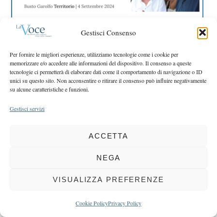
r
r
c
:
h
Gestisci Consenso
f
o
Per fornire le migliori esperienze, utilizziamo tecnologie come i cookie per
r
memorizzare e/o accedere alle informazioni del dispositivo. Il consenso a queste
:
tecnologie ci permetterà di elaborare dati come il comportamento di navigazione o ID
unici su questo sito. Non acconsentire o ritirare il consenso può influire negativamente
su alcune caratteristiche e funzioni.
Gestisci servizi
COPYRIGHT 2025 LA VOCE |
PRIVACY
&
COOKIE POLICY
DIRETTORE RESPONSABILE:
CHIARA PORTA
| REDAZIONE & GRAFICA:
ACCETTA
EOIPSO.IT
| EDITORE:
BCC DI BUSTO GAROLFO E BUGUGGIATE
NEGA
REGISTRAZIONE DEL TRIBUNALE DI MILANO N. 163 DEL 15 MARZO 2004
VISUALIZZA PREFERENZE
BACK TO TOP
Cookie Policy
Privacy Policy