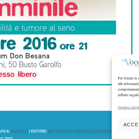
Per fornire le
alle informazi
comportamento 
influire negati
Gestisci serviz
ACCE
AFICA:
EOIPSO.IT
| EDITORE:
BCC DI BUSTO GAROLFO E BUGUGGIATE
ZO 2004