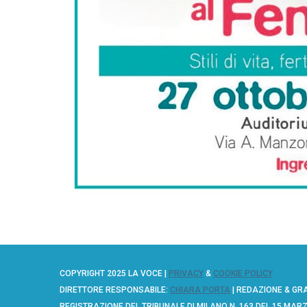
COPYRIGHT 2025 LA VOCE |
PRIVACY
&
COOKIE POLICY
DIRETTORE RESPONSABILE:
CHIARA PORTA
| REDAZIONE & GR
REGISTRAZIONE DEL TRIBUNALE DI MILANO N. 163 DEL 15 MAR