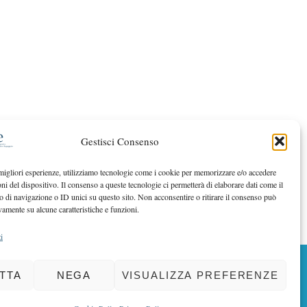
Gestisci Consenso
 migliori esperienze, utilizziamo tecnologie come i cookie per memorizzare e/o accedere
oni del dispositivo. Il consenso a queste tecnologie ci permetterà di elaborare dati come il
di navigazione o ID unici su questo sito. Non acconsentire o ritirare il consenso può
vamente su alcune caratteristiche e funzioni.
i
BACK TO TOP
TTA
NEGA
VISUALIZZA PREFERENZE