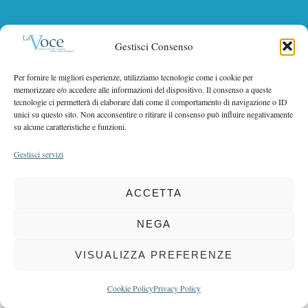
r
r
c
COPYRIGHT 2025 LA VOCE |
:
PRIVACY
&
COOKIE POLICY
h
Gestisci Consenso
DIRETTORE RESPONSABILE:
CHIARA PORTA
| REDAZIONE & GRAFICA:
f
EOIPSO.IT
| EDITORE:
BCC DI BUSTO GAROLFO E BUGUGGIATE
o
Per fornire le migliori esperienze, utilizziamo tecnologie come i cookie per
REGISTRAZIONE DEL TRIBUNALE DI MILANO N. 163 DEL 15 MARZO 2004
r
memorizzare e/o accedere alle informazioni del dispositivo. Il consenso a queste
:
tecnologie ci permetterà di elaborare dati come il comportamento di navigazione o ID
unici su questo sito. Non acconsentire o ritirare il consenso può influire negativamente
BACK TO TOP
su alcune caratteristiche e funzioni.
Gestisci servizi
ACCETTA
NEGA
VISUALIZZA PREFERENZE
Cookie Policy
Privacy Policy