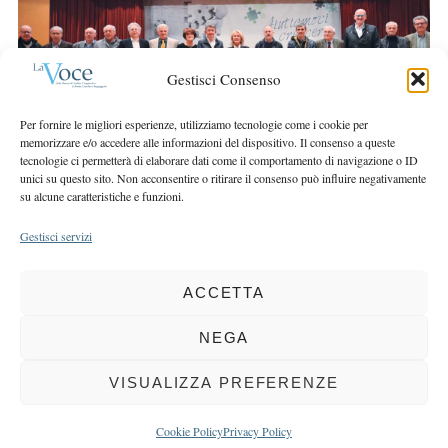
r
r
c
:
h
f
Gestisci Consenso
o
r
Per fornire le migliori esperienze, utilizziamo tecnologie come i cookie per
memorizzare e/o accedere alle informazioni del dispositivo. Il consenso a queste
:
tecnologie ci permetterà di elaborare dati come il comportamento di navigazione o ID
unici su questo sito. Non acconsentire o ritirare il consenso può influire negativamente
su alcune caratteristiche e funzioni.
Gestisci servizi
ACCETTA
COPYRIGHT 2025 LA VOCE |
PRIVACY
&
COOKIE POLICY
DIRETTORE RESPONSABILE:
CHIARA PORTA
| REDAZIONE & GRAFICA:
NEGA
EOIPSO.IT
| EDITORE:
BCC DI BUSTO GAROLFO E BUGUGGIATE
REGISTRAZIONE DEL TRIBUNALE DI MILANO N. 163 DEL 15 MARZO 2004
VISUALIZZA PREFERENZE
BACK TO TOP
Cookie Policy
Privacy Policy