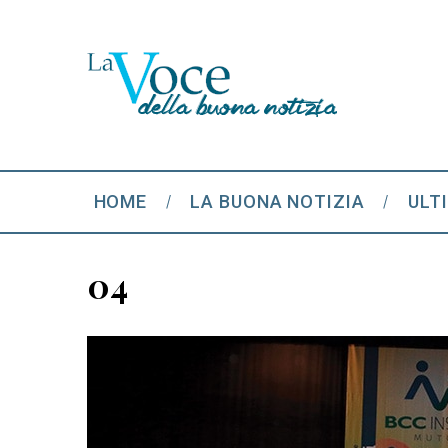
HOME
LA BUONA NOTIZIA
ULT
04
S