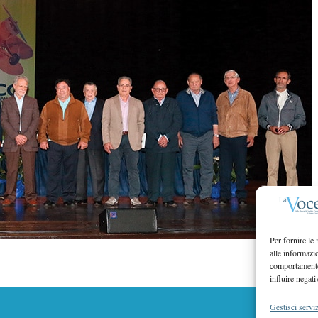
Per fornire le
alle informazi
comportamento 
influire negati
Gestisci serviz