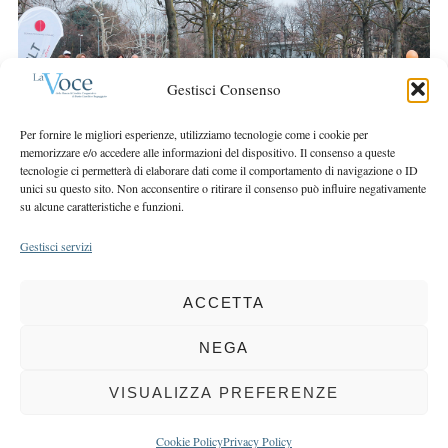
r
r
c
:
h
f
Gestisci Consenso
o
r
Per fornire le migliori esperienze, utilizziamo tecnologie come i cookie per
:
memorizzare e/o accedere alle informazioni del dispositivo. Il consenso a queste
tecnologie ci permetterà di elaborare dati come il comportamento di navigazione o ID
unici su questo sito. Non acconsentire o ritirare il consenso può influire negativamente
su alcune caratteristiche e funzioni.
Gestisci servizi
ACCETTA
COPYRIGHT 2025 LA VOCE |
PRIVACY
&
COOKIE POLICY
DIRETTORE RESPONSABILE:
CHIARA PORTA
| REDAZIONE & GRAFICA:
NEGA
EOIPSO.IT
| EDITORE:
BCC DI BUSTO GAROLFO E BUGUGGIATE
REGISTRAZIONE DEL TRIBUNALE DI MILANO N. 163 DEL 15 MARZO 2004
VISUALIZZA PREFERENZE
BACK TO TOP
Cookie Policy
Privacy Policy