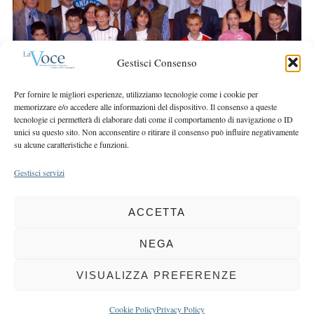
r
r
c
:
h
f
Gestisci Consenso
o
r
Per fornire le migliori esperienze, utilizziamo tecnologie come i cookie per
:
memorizzare e/o accedere alle informazioni del dispositivo. Il consenso a queste
tecnologie ci permetterà di elaborare dati come il comportamento di navigazione o ID
unici su questo sito. Non acconsentire o ritirare il consenso può influire negativamente
su alcune caratteristiche e funzioni.
Gestisci servizi
ACCETTA
COPYRIGHT 2025 LA VOCE |
PRIVACY
&
COOKIE POLICY
DIRETTORE RESPONSABILE:
CHIARA PORTA
| REDAZIONE & GRAFICA:
NEGA
EOIPSO.IT
| EDITORE:
BCC DI BUSTO GAROLFO E BUGUGGIATE
REGISTRAZIONE DEL TRIBUNALE DI MILANO N. 163 DEL 15 MARZO 2004
VISUALIZZA PREFERENZE
BACK TO TOP
Cookie Policy
Privacy Policy