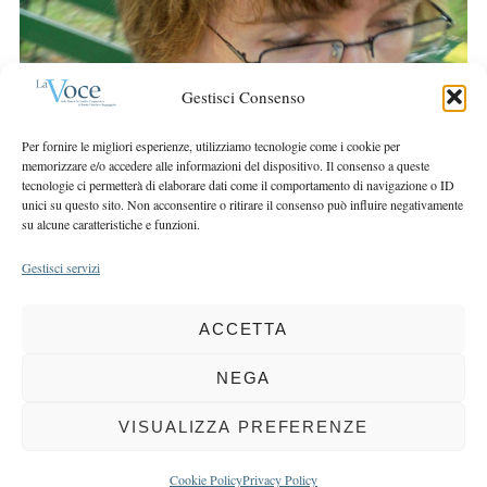
r
r
c
:
h
f
Gestisci Consenso
o
r
Per fornire le migliori esperienze, utilizziamo tecnologie come i cookie per
:
memorizzare e/o accedere alle informazioni del dispositivo. Il consenso a queste
tecnologie ci permetterà di elaborare dati come il comportamento di navigazione o ID
unici su questo sito. Non acconsentire o ritirare il consenso può influire negativamente
su alcune caratteristiche e funzioni.
Gestisci servizi
ACCETTA
COPYRIGHT 2025 LA VOCE |
PRIVACY
&
COOKIE POLICY
DIRETTORE RESPONSABILE:
CHIARA PORTA
| REDAZIONE & GRAFICA:
NEGA
EOIPSO.IT
| EDITORE:
BCC DI BUSTO GAROLFO E BUGUGGIATE
REGISTRAZIONE DEL TRIBUNALE DI MILANO N. 163 DEL 15 MARZO 2004
VISUALIZZA PREFERENZE
BACK TO TOP
Cookie Policy
Privacy Policy