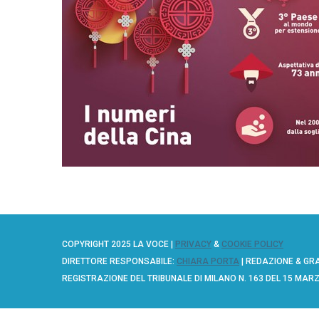
e
a
r
c
h
f
o
r
:
COPYRIGHT 2025 LA VOCE |
PRIVACY
&
COOKIE POLICY
DIRETTORE RESPONSABILE:
CHIARA PORTA
| REDAZIONE & GR
REGISTRAZIONE DEL TRIBUNALE DI MILANO N. 163 DEL 15 MAR