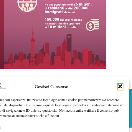
Gestisci Consenso
 migliori esperienze, utilizziamo tecnologie come i cookie per memorizzare e/o accedere
BACK TO TOP
oni del dispositivo. Il consenso a queste tecnologie ci permetterà di elaborare dati come il
di navigazione o ID unici su questo sito. Non acconsentire o ritirare il consenso può
vamente su alcune caratteristiche e funzioni.
i