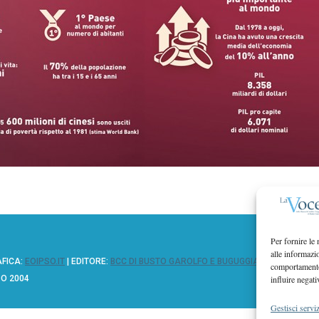
Per fornire le
alle informazi
AFICA:
EOIPSO.IT
| EDITORE:
BCC DI BUSTO GAROLFO E BUGUGGIATE
comportamento 
ZO 2004
influire negati
Gestisci serviz