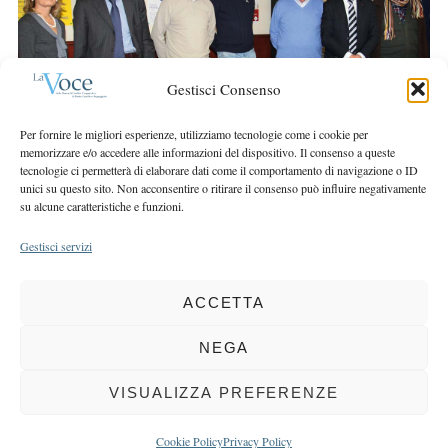
r
r
c
:
h
f
Gestisci Consenso
o
r
Per fornire le migliori esperienze, utilizziamo tecnologie come i cookie per
:
memorizzare e/o accedere alle informazioni del dispositivo. Il consenso a queste
tecnologie ci permetterà di elaborare dati come il comportamento di navigazione o ID
unici su questo sito. Non acconsentire o ritirare il consenso può influire negativamente
su alcune caratteristiche e funzioni.
Gestisci servizi
ACCETTA
COPYRIGHT 2025 LA VOCE |
PRIVACY
&
COOKIE POLICY
DIRETTORE RESPONSABILE:
CHIARA PORTA
| REDAZIONE & GRAFICA:
NEGA
EOIPSO.IT
| EDITORE:
BCC DI BUSTO GAROLFO E BUGUGGIATE
REGISTRAZIONE DEL TRIBUNALE DI MILANO N. 163 DEL 15 MARZO 2004
VISUALIZZA PREFERENZE
BACK TO TOP
Cookie Policy
Privacy Policy