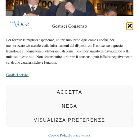
r
r
c
:
h
f
Gestisci Consenso
o
r
Per fornire le migliori esperienze, utilizziamo tecnologie come i cookie per
:
memorizzare e/o accedere alle informazioni del dispositivo. Il consenso a queste
tecnologie ci permetterà di elaborare dati come il comportamento di navigazione o ID
unici su questo sito. Non acconsentire o ritirare il consenso può influire negativamente
su alcune caratteristiche e funzioni.
Gestisci servizi
ACCETTA
COPYRIGHT 2025 LA VOCE |
PRIVACY
&
COOKIE POLICY
DIRETTORE RESPONSABILE:
CHIARA PORTA
| REDAZIONE & GRAFICA:
NEGA
EOIPSO.IT
| EDITORE:
BCC DI BUSTO GAROLFO E BUGUGGIATE
REGISTRAZIONE DEL TRIBUNALE DI MILANO N. 163 DEL 15 MARZO 2004
VISUALIZZA PREFERENZE
BACK TO TOP
Cookie Policy
Privacy Policy