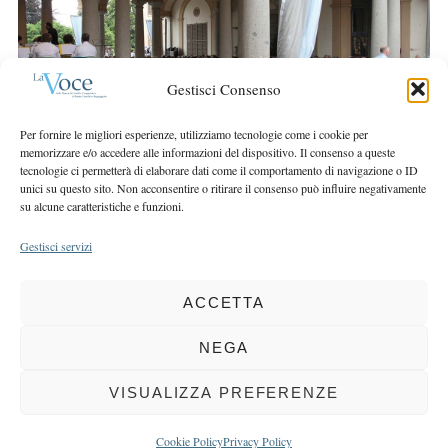
r
r
c
:
h
f
Gestisci Consenso
o
r
Per fornire le migliori esperienze, utilizziamo tecnologie come i cookie per
:
memorizzare e/o accedere alle informazioni del dispositivo. Il consenso a queste
tecnologie ci permetterà di elaborare dati come il comportamento di navigazione o ID
unici su questo sito. Non acconsentire o ritirare il consenso può influire negativamente
su alcune caratteristiche e funzioni.
Gestisci servizi
ACCETTA
COPYRIGHT 2025 LA VOCE |
PRIVACY
&
COOKIE POLICY
DIRETTORE RESPONSABILE:
CHIARA PORTA
| REDAZIONE & GRAFICA:
NEGA
EOIPSO.IT
| EDITORE:
BCC DI BUSTO GAROLFO E BUGUGGIATE
REGISTRAZIONE DEL TRIBUNALE DI MILANO N. 163 DEL 15 MARZO 2004
VISUALIZZA PREFERENZE
BACK TO TOP
Cookie Policy
Privacy Policy