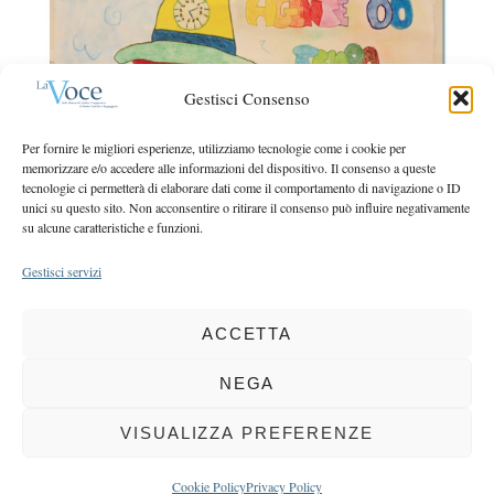
r
r
c
:
h
f
Gestisci Consenso
o
r
Per fornire le migliori esperienze, utilizziamo tecnologie come i cookie per
:
memorizzare e/o accedere alle informazioni del dispositivo. Il consenso a queste
tecnologie ci permetterà di elaborare dati come il comportamento di navigazione o ID
unici su questo sito. Non acconsentire o ritirare il consenso può influire negativamente
su alcune caratteristiche e funzioni.
Gestisci servizi
ACCETTA
COPYRIGHT 2025 LA VOCE |
PRIVACY
&
COOKIE POLICY
DIRETTORE RESPONSABILE:
CHIARA PORTA
| REDAZIONE & GRAFICA:
NEGA
EOIPSO.IT
| EDITORE:
BCC DI BUSTO GAROLFO E BUGUGGIATE
REGISTRAZIONE DEL TRIBUNALE DI MILANO N. 163 DEL 15 MARZO 2004
VISUALIZZA PREFERENZE
BACK TO TOP
Cookie Policy
Privacy Policy