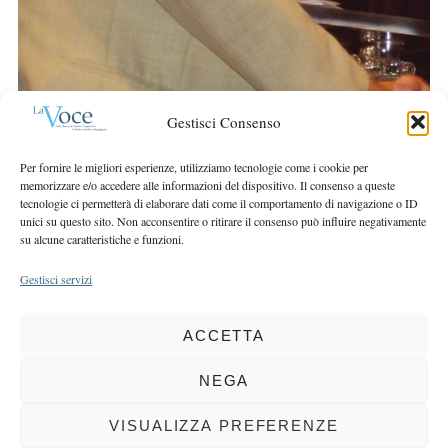
Gestisci Consenso
Per fornire le migliori esperienze, utilizziamo tecnologie come i cookie per
memorizzare e/o accedere alle informazioni del dispositivo. Il consenso a queste
tecnologie ci permetterà di elaborare dati come il comportamento di navigazione o ID
unici su questo sito. Non acconsentire o ritirare il consenso può influire negativamente
su alcune caratteristiche e funzioni.
Gestisci servizi
ACCETTA
COPYRIGHT 2025 LA VOCE |
PRIVACY
&
COOKIE POLICY
DIRETTORE RESPONSABILE:
CHIARA PORTA
| REDAZIONE & GRAFICA:
NEGA
EOIPSO.IT
| EDITORE:
BCC DI BUSTO GAROLFO E BUGUGGIATE
REGISTRAZIONE DEL TRIBUNALE DI MILANO N. 163 DEL 15 MARZO 2004
VISUALIZZA PREFERENZE