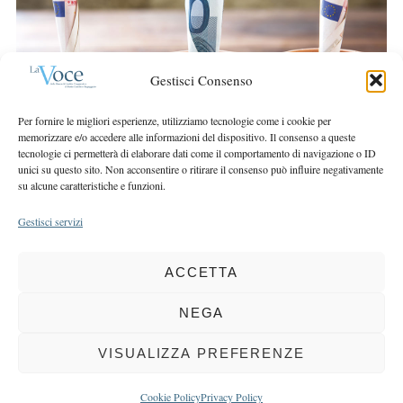
r
r
c
:
h
f
Gestisci Consenso
o
r
Per fornire le migliori esperienze, utilizziamo tecnologie come i cookie per
:
memorizzare e/o accedere alle informazioni del dispositivo. Il consenso a queste
tecnologie ci permetterà di elaborare dati come il comportamento di navigazione o ID
unici su questo sito. Non acconsentire o ritirare il consenso può influire negativamente
su alcune caratteristiche e funzioni.
Gestisci servizi
ACCETTA
COPYRIGHT 2025 LA VOCE |
PRIVACY
&
COOKIE POLICY
DIRETTORE RESPONSABILE:
CHIARA PORTA
| REDAZIONE & GRAFICA:
NEGA
EOIPSO.IT
| EDITORE:
BCC DI BUSTO GAROLFO E BUGUGGIATE
REGISTRAZIONE DEL TRIBUNALE DI MILANO N. 163 DEL 15 MARZO 2004
VISUALIZZA PREFERENZE
BACK TO TOP
Cookie Policy
Privacy Policy