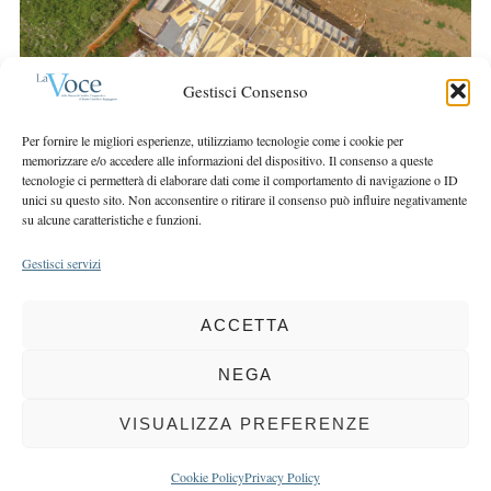
r
r
c
:
h
f
Gestisci Consenso
o
r
Per fornire le migliori esperienze, utilizziamo tecnologie come i cookie per
:
memorizzare e/o accedere alle informazioni del dispositivo. Il consenso a queste
tecnologie ci permetterà di elaborare dati come il comportamento di navigazione o ID
unici su questo sito. Non acconsentire o ritirare il consenso può influire negativamente
su alcune caratteristiche e funzioni.
Gestisci servizi
ACCETTA
COPYRIGHT 2025 LA VOCE |
PRIVACY
&
COOKIE POLICY
DIRETTORE RESPONSABILE:
CHIARA PORTA
| REDAZIONE & GRAFICA:
NEGA
EOIPSO.IT
| EDITORE:
BCC DI BUSTO GAROLFO E BUGUGGIATE
REGISTRAZIONE DEL TRIBUNALE DI MILANO N. 163 DEL 15 MARZO 2004
VISUALIZZA PREFERENZE
BACK TO TOP
Cookie Policy
Privacy Policy