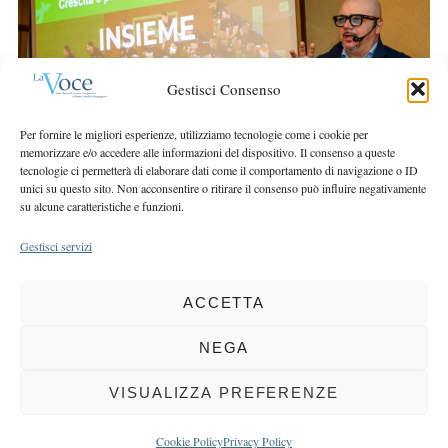
r
r
c
:
h
f
Gestisci Consenso
o
r
Per fornire le migliori esperienze, utilizziamo tecnologie come i cookie per
:
memorizzare e/o accedere alle informazioni del dispositivo. Il consenso a queste
tecnologie ci permetterà di elaborare dati come il comportamento di navigazione o ID
unici su questo sito. Non acconsentire o ritirare il consenso può influire negativamente
su alcune caratteristiche e funzioni.
Gestisci servizi
ACCETTA
COPYRIGHT 2025 LA VOCE |
PRIVACY
&
COOKIE POLICY
DIRETTORE RESPONSABILE:
CHIARA PORTA
| REDAZIONE & GRAFICA:
NEGA
EOIPSO.IT
| EDITORE:
BCC DI BUSTO GAROLFO E BUGUGGIATE
REGISTRAZIONE DEL TRIBUNALE DI MILANO N. 163 DEL 15 MARZO 2004
VISUALIZZA PREFERENZE
BACK TO TOP
Cookie Policy
Privacy Policy