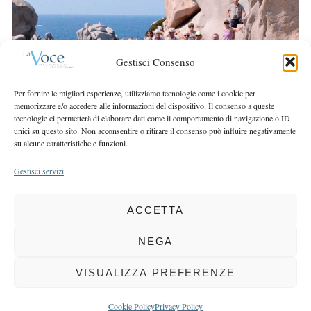
r
r
c
:
h
f
Gestisci Consenso
o
r
Per fornire le migliori esperienze, utilizziamo tecnologie come i cookie per
:
memorizzare e/o accedere alle informazioni del dispositivo. Il consenso a queste
tecnologie ci permetterà di elaborare dati come il comportamento di navigazione o ID
unici su questo sito. Non acconsentire o ritirare il consenso può influire negativamente
su alcune caratteristiche e funzioni.
Gestisci servizi
ACCETTA
COPYRIGHT 2025 LA VOCE |
PRIVACY
&
COOKIE POLICY
DIRETTORE RESPONSABILE:
CHIARA PORTA
| REDAZIONE & GRAFICA:
NEGA
EOIPSO.IT
| EDITORE:
BCC DI BUSTO GAROLFO E BUGUGGIATE
REGISTRAZIONE DEL TRIBUNALE DI MILANO N. 163 DEL 15 MARZO 2004
VISUALIZZA PREFERENZE
BACK TO TOP
Cookie Policy
Privacy Policy