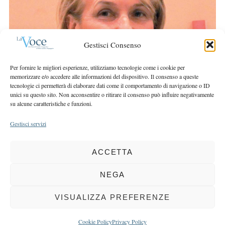
r
r
c
:
h
f
Gestisci Consenso
o
r
Per fornire le migliori esperienze, utilizziamo tecnologie come i cookie per
:
memorizzare e/o accedere alle informazioni del dispositivo. Il consenso a queste
tecnologie ci permetterà di elaborare dati come il comportamento di navigazione o ID
unici su questo sito. Non acconsentire o ritirare il consenso può influire negativamente
su alcune caratteristiche e funzioni.
Gestisci servizi
ACCETTA
COPYRIGHT 2025 LA VOCE |
PRIVACY
&
COOKIE POLICY
DIRETTORE RESPONSABILE:
CHIARA PORTA
| REDAZIONE & GRAFICA:
NEGA
EOIPSO.IT
| EDITORE:
BCC DI BUSTO GAROLFO E BUGUGGIATE
REGISTRAZIONE DEL TRIBUNALE DI MILANO N. 163 DEL 15 MARZO 2004
VISUALIZZA PREFERENZE
BACK TO TOP
Cookie Policy
Privacy Policy