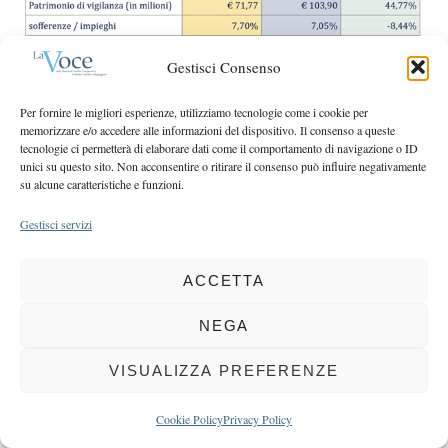
r
r
c
:
h
Gestisci Consenso
f
o
Per fornire le migliori esperienze, utilizziamo tecnologie come i cookie per
r
memorizzare e/o accedere alle informazioni del dispositivo. Il consenso a queste
:
tecnologie ci permetterà di elaborare dati come il comportamento di navigazione o ID
COPYRIGHT 2025 LA VOCE |
PRIVACY
&
COOKIE POLICY
unici su questo sito. Non acconsentire o ritirare il consenso può influire negativamente
su alcune caratteristiche e funzioni.
DIRETTORE RESPONSABILE:
CHIARA PORTA
| REDAZIONE & GRAFICA:
EOIPSO.IT
| EDITORE:
BCC DI BUSTO GAROLFO E BUGUGGIATE
Gestisci servizi
REGISTRAZIONE DEL TRIBUNALE DI MILANO N. 163 DEL 15 MARZO 2004
ACCETTA
BACK TO TOP
NEGA
VISUALIZZA PREFERENZE
Cookie Policy
Privacy Policy