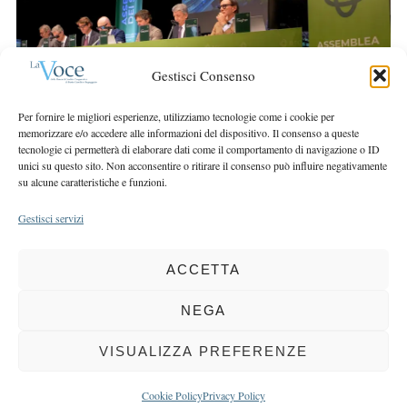
r
r
c
:
h
f
Gestisci Consenso
o
r
Per fornire le migliori esperienze, utilizziamo tecnologie come i cookie per
:
memorizzare e/o accedere alle informazioni del dispositivo. Il consenso a queste
tecnologie ci permetterà di elaborare dati come il comportamento di navigazione o ID
unici su questo sito. Non acconsentire o ritirare il consenso può influire negativamente
su alcune caratteristiche e funzioni.
Gestisci servizi
ACCETTA
COPYRIGHT 2025 LA VOCE |
PRIVACY
&
COOKIE POLICY
DIRETTORE RESPONSABILE:
CHIARA PORTA
| REDAZIONE & GRAFICA:
NEGA
EOIPSO.IT
| EDITORE:
BCC DI BUSTO GAROLFO E BUGUGGIATE
REGISTRAZIONE DEL TRIBUNALE DI MILANO N. 163 DEL 15 MARZO 2004
VISUALIZZA PREFERENZE
BACK TO TOP
Cookie Policy
Privacy Policy