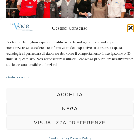
r
r
c
:
h
f
Gestisci Consenso
o
r
Per fornire le migliori esperienze, utilizziamo tecnologie come i cookie per
:
memorizzare e/o accedere alle informazioni del dispositivo. Il consenso a queste
tecnologie ci permetterà di elaborare dati come il comportamento di navigazione o ID
unici su questo sito. Non acconsentire o ritirare il consenso può influire negativamente
su alcune caratteristiche e funzioni.
Gestisci servizi
ACCETTA
COPYRIGHT 2025 LA VOCE |
PRIVACY
&
COOKIE POLICY
DIRETTORE RESPONSABILE:
CHIARA PORTA
| REDAZIONE & GRAFICA:
NEGA
EOIPSO.IT
| EDITORE:
BCC DI BUSTO GAROLFO E BUGUGGIATE
REGISTRAZIONE DEL TRIBUNALE DI MILANO N. 163 DEL 15 MARZO 2004
VISUALIZZA PREFERENZE
BACK TO TOP
Cookie Policy
Privacy Policy