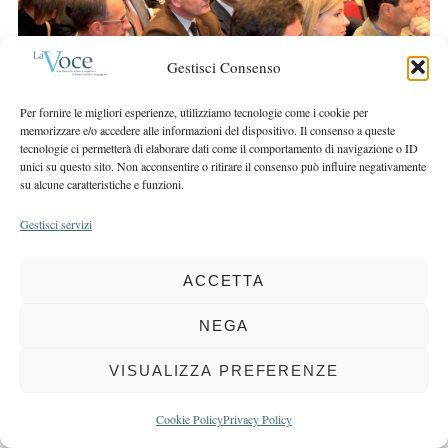
r
r
c
:
h
Gestisci Consenso
f
o
Per fornire le migliori esperienze, utilizziamo tecnologie come i cookie per
r
memorizzare e/o accedere alle informazioni del dispositivo. Il consenso a queste
:
tecnologie ci permetterà di elaborare dati come il comportamento di navigazione o ID
unici su questo sito. Non acconsentire o ritirare il consenso può influire negativamente
su alcune caratteristiche e funzioni.
COPYRIGHT 2025 LA VOCE |
PRIVACY
&
COOKIE POLICY
Gestisci servizi
DIRETTORE RESPONSABILE:
CHIARA PORTA
| REDAZIONE & GRAFICA:
EOIPSO.IT
| EDITORE:
BCC DI BUSTO GAROLFO E BUGUGGIATE
REGISTRAZIONE DEL TRIBUNALE DI MILANO N. 163 DEL 15 MARZO 2004
ACCETTA
NEGA
BACK TO TOP
VISUALIZZA PREFERENZE
Cookie Policy
Privacy Policy