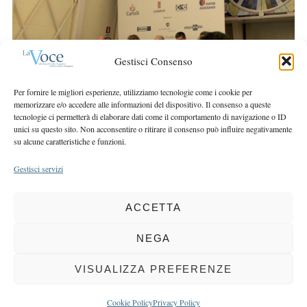
r
r
c
:
h
f
Gestisci Consenso
o
r
Per fornire le migliori esperienze, utilizziamo tecnologie come i cookie per
:
memorizzare e/o accedere alle informazioni del dispositivo. Il consenso a queste
tecnologie ci permetterà di elaborare dati come il comportamento di navigazione o ID
unici su questo sito. Non acconsentire o ritirare il consenso può influire negativamente
su alcune caratteristiche e funzioni.
Gestisci servizi
ACCETTA
COPYRIGHT 2025 LA VOCE |
PRIVACY
&
COOKIE POLICY
DIRETTORE RESPONSABILE:
CHIARA PORTA
| REDAZIONE & GRAFICA:
NEGA
EOIPSO.IT
| EDITORE:
BCC DI BUSTO GAROLFO E BUGUGGIATE
REGISTRAZIONE DEL TRIBUNALE DI MILANO N. 163 DEL 15 MARZO 2004
VISUALIZZA PREFERENZE
BACK TO TOP
Cookie Policy
Privacy Policy