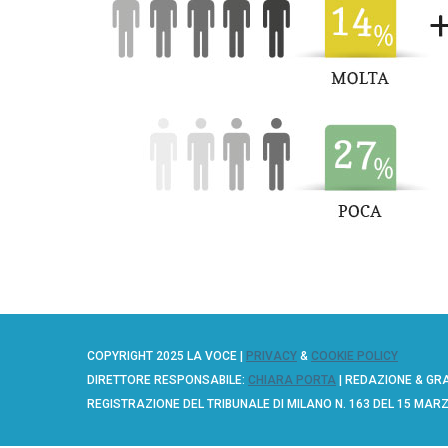
e
a
r
c
h
f
o
r
:
COPYRIGHT 2025 LA VOCE |
PRIVACY
&
COOKIE POLICY
DIRETTORE RESPONSABILE:
CHIARA PORTA
| REDAZIONE & GR
REGISTRAZIONE DEL TRIBUNALE DI MILANO N. 163 DEL 15 MAR