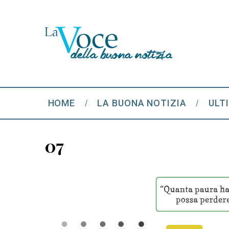
HOME
LA BUONA NOTIZIA
ULT
07
S