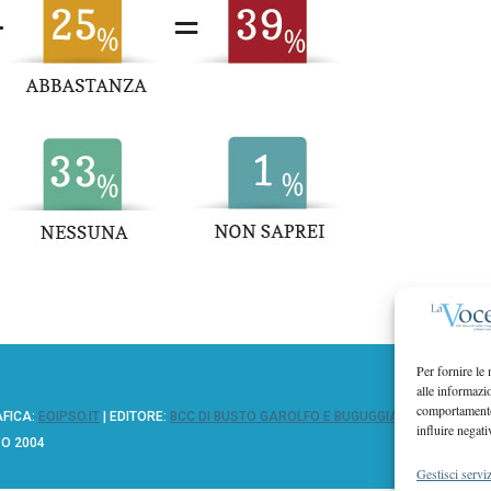
Per fornire le
alle informazi
comportamento 
AFICA:
EOIPSO.IT
| EDITORE:
BCC DI BUSTO GAROLFO E BUGUGGIATE
influire negati
ZO 2004
Gestisci serviz